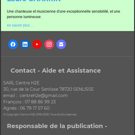
Une chanteuse et musicienne d'une exceptionnelle sensibilité, et une
personne lumineuse.
en savoir plus ...
Contact - Aide et Assistance
SARL Centre H2E
30, rue de la Cour Senlisse 78720 SENLISSE
email : centreh2e@gmail.com
François : 07 88 86 99 23
Agnès : 06 79 17 57 60
© Copyright Centre H2E 2016-2026. Tous droits réservés.
Responsable de la publication -